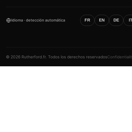
Idioma · detección automática
FR
EN
DE
I
©
2026
Rutherford.fr.
Todos los derechos reservados
Confidentiali