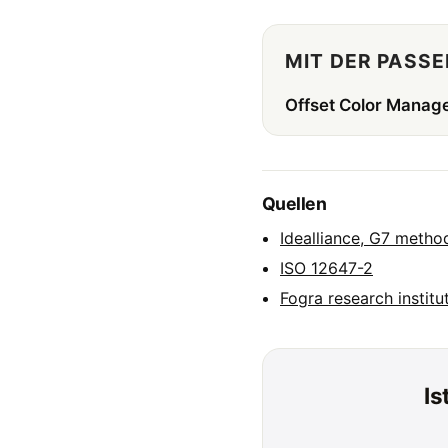
MIT DER PASS
Offset Color Manag
Quellen
Idealliance, G7 metho
ISO 12647-2
Fogra research institu
Is