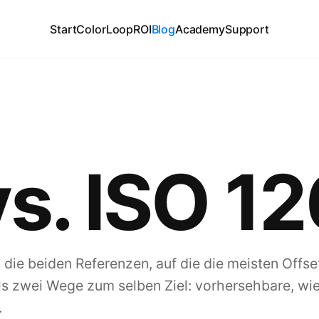
Start
ColorLoop
ROI
Blog
Academy
Support
vs. ISO 1
die beiden Referenzen, auf die die meisten Offse
als zwei Wege zum selben Ziel: vorhersehbare, wi
.