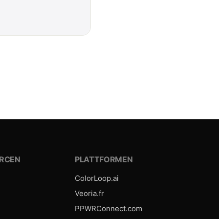
RCEN
PLATTFORMEN
ColorLoop.ai
Veoria.fr
PPWRConnect.com