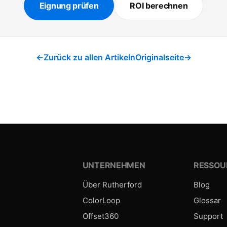
Eignung prüfen
ROI berechnen
←
Zurück zu allen Artikeln
Originalseite
→
UNTERNEHMEN
RESSOU
Über Rutherford
Blog
ColorLoop
Glossar
Offset360
Support