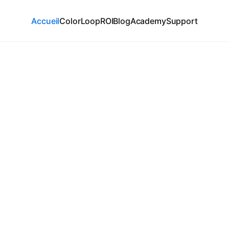
Accueil
ColorLoop
ROI
Blog
Academy
Support