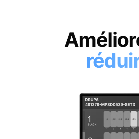
Améliore
rédui