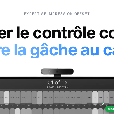
EXPERTISE IMPRESSION OFFSET
r le contrôle c
re la gâche au c
MeasureColor