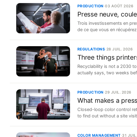
PRODUCTION
·
03 AOÛT 2026
Presse neuve, coul
Trois investissements en pre
de ce que vous en récupérez
REGULATIONS
·
28 JUIL. 2026
Three things printe
Recyclability is not a 2030 
actually says, two weeks befo
PRODUCTION
·
29 JUIL. 2026
What makes a press
Closed-loop color control re
to find out without a site visit
COLOR MANAGEMENT
·
31 JUIL