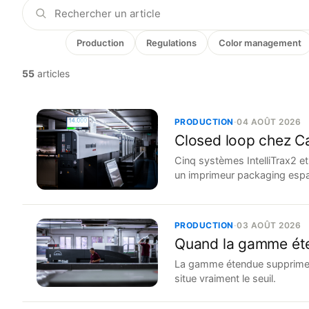
Tous
Production
Regulations
Color management
55
articles
PRODUCTION
·
04 AOÛT 2026
Closed loop chez C
Cinq systèmes IntelliTrax2 e
un imprimeur packaging espa
PRODUCTION
·
03 AOÛT 2026
Quand la gamme éte
La gamme étendue supprime le
situe vraiment le seuil.