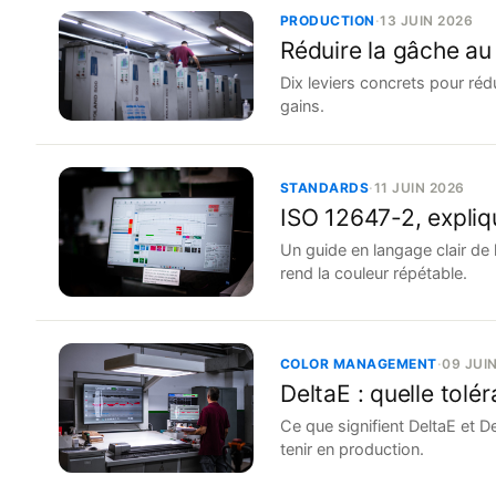
PRODUCTION
·
13 JUIN 2026
Réduire la gâche au 
Dix leviers concrets pour ré
gains.
STANDARDS
·
11 JUIN 2026
ISO 12647-2, expli
Un guide en langage clair de 
rend la couleur répétable.
COLOR MANAGEMENT
·
09 JUI
DeltaE : quelle tolé
Ce que signifient DeltaE et 
tenir en production.