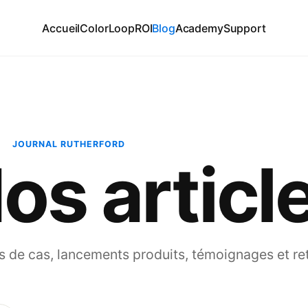
Accueil
ColorLoop
ROI
Blog
Academy
Support
JOURNAL RUTHERFORD
os articl
s de cas, lancements produits, témoignages et ret