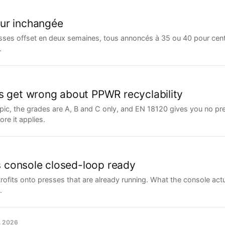
eur inchangée
sses offset en deux semaines, tous annoncés à 35 ou 40 pour cent 
.
rs get wrong about PPWR recyclability
topic, the grades are A, B and C only, and EN 18120 gives you no p
re it applies.
 console closed-loop ready
trofits onto presses that are already running. What the console ac
.
. 2026