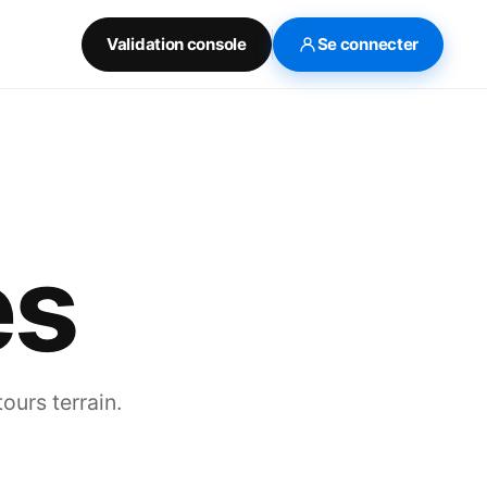
Validation console
Se connecter
es
ours terrain.